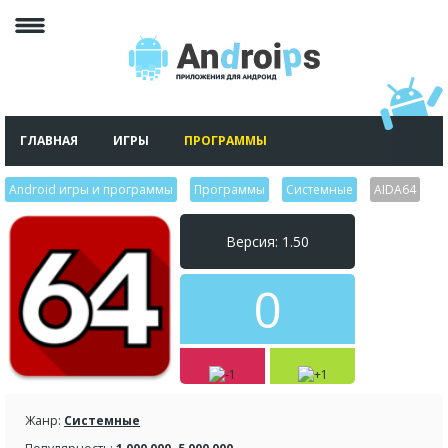
ГЛАВНАЯ
ИГРЫ
ПРОГРАММЫ
Android игры и программы
>
Программы
>
Системные
>
AIDA64
Версия: 1.50
0
Жанр:
Системные