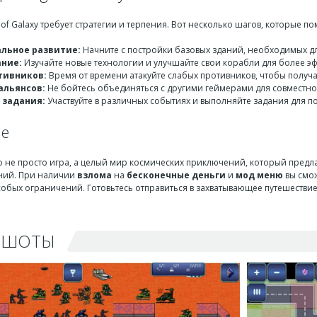
f Galaxy требует стратегии и терпения. Вот несколько шагов, которые пом
льное развитие:
Начните с постройки базовых зданий, необходимых дл
ние:
Изучайте новые технологии и улучшайте свои корабли для более э
тивников:
Время от времени атакуйте слабых противников, чтобы получа
альянсов:
Не бойтесь объединяться с другими геймерами для совместн
 задания:
Участвуйте в различных событиях и выполняйте задания для п
ие
то не просто игра, а целый мир космических приключений, который пред
ний. При наличии
взлома
на
бесконечные деньги
и
мод меню
вы смож
собых ограничений. Готовьтесь отправиться в захватывающее путешествие
НШОТЫ