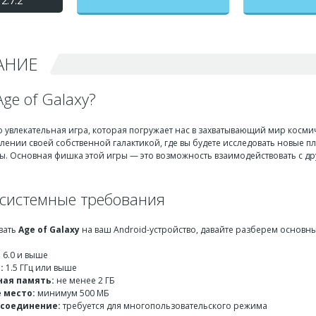
2.7.2
на бесконечные деньги +
мод меню
АНИЕ
Age of Galaxy?
то увлекательная игра, которая погружает нас в захватывающий мир косми
лении своей собственной галактикой, где вы будете исследовать новые п
ы. Основная фишка этой игры — это возможность взаимодействовать с дру
системные требования
вать
Age of Galaxy
на ваш Android-устройство, давайте разберем основн
 6.0 и выше
:
1.5 ГГц или выше
ая память:
не менее 2 ГБ
 место:
минимум 500 МБ
соединение:
требуется для многопользовательского режима