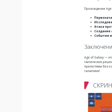
Прохождение Age o
Первонача
Исследова
Атака про
Создание 
События и
Заключен
Age of Galaxy — э
тактических реше
прелестями без о
галактики!
СКРИ