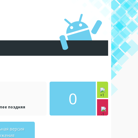
0
олее поздняя
ьная версия
ожения