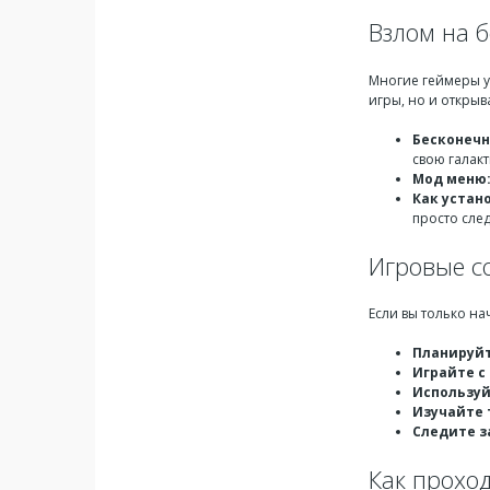
Взлом на 
Многие геймеры у
игры, но и откры
Бесконечн
свою галакт
Мод меню
Как устан
просто след
Игровые с
Если вы только на
Планируйт
Играйте с
Используй
Изучайте 
Следите з
Как проход