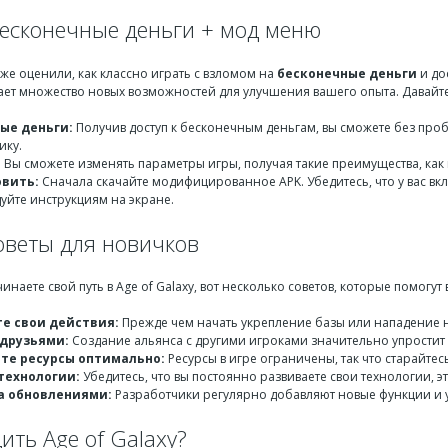
бесконечные деньги + мод меню
же оценили, как классно играть с взломом на
бесконечные деньги
и до
вает множество новых возможностей для улучшения вашего опыта. Давайт
ые деньги:
Получив доступ к бесконечным деньгам, вы сможете без проб
ику.
:
Вы сможете изменять параметры игры, получая такие преимущества, как 
овить:
Сначала скачайте модифицированное APK. Убедитесь, что у вас вкл
уйте инструкциям на экране.
оветы для новичков
чинаете свой путь в Age of Galaxy, вот несколько советов, которые помогу
е свои действия:
Прежде чем начать укрепление базы или нападение на
 друзьями:
Создание альянса с другими игроками значительно упростит
те ресурсы оптимально:
Ресурсы в игре ограничены, так что старайтес
технологии:
Убедитесь, что вы постоянно развиваете свои технологии, э
а обновлениями:
Разработчики регулярно добавляют новые функции и ус
ить Age of Galaxy?