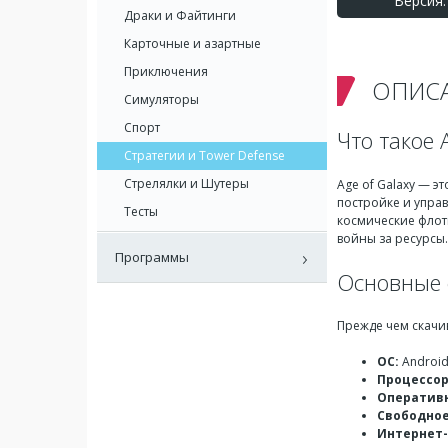
Версия: 
Драки и Файтинги
Карточные и азартные
Приключения
ОПИС
Симуляторы
Спорт
Что такое 
Стратегии и Tower Defense
Стрелялки и Шутеры
Age of Galaxy — э
постройке и управ
Тесты
космические флот
войны за ресурсы.
Программы
Основные 
Прежде чем скачи
ОС:
Android
Процессор
Оперативн
Свободное
Интернет-