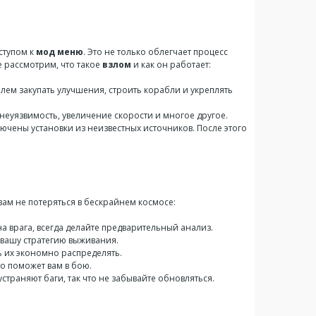
ступом к
мод меню
. Это не только облегчает процесс
е рассмотрим, что такое
взлом
и как он работает:
лем закупать улучшения, строить корабли и укреплять
неуязвимость, увеличение скорости и многое другое.
ючены установки из неизвестных источников. После этого
т вам не потеряться в бескрайнем космосе:
 врага, всегда делайте предварительный анализ.
 вашу стратегию выживания.
ь их экономно распределять.
то поможет вам в бою.
траняют баги, так что не забывайте обновляться.