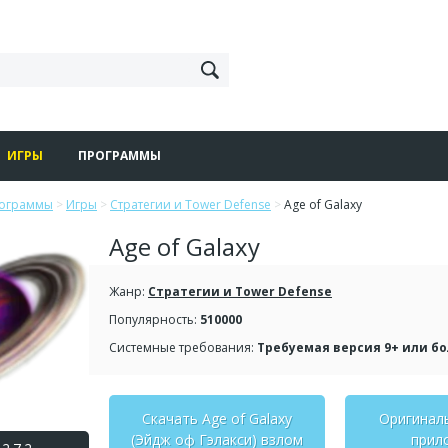
ИГРЫ
ПРОГРАММЫ
рограммы
>
Игры
>
Стратегии и Tower Defense
>
Age of Galaxy
Age of Galaxy
Жанр:
Стратегии и Tower Defense
Популярность:
510000
Системные требования:
Требуемая версия 9+ или б
Скачать Age of Galaxy
Оригинал
(Эйдж оф Гэлакси) взлом
прил