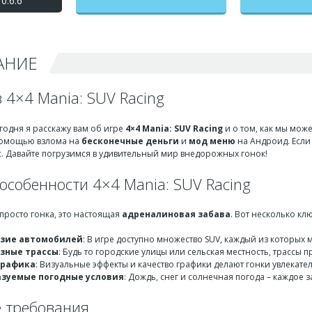
0.6.6
на бесконечные деньги +
мод меню
АНИЕ
 4×4 Mania: SUV Racing
егодня я расскажу вам об игре
4×4 Mania: SUV Racing
и о том, как мы мож
помощью взлома на
бесконечные деньги
и
мод меню
на Андроид. Если
с. Давайте погрузимся в удивительный мир внедорожных гонок!
особенности 4×4 Mania: SUV Racing
е просто гонка, это настоящая
адреналиновая забава
. Вот несколько к
азие автомобилей
: В игре доступно множество SUV, каждый из которых
зные трассы
: Будь то городские улицы или сельская местность, трассы 
графика
: Визуальные эффекты и качество графики делают гонки увлекат
зуемые погодные условия
: Дождь, снег и солнечная погода – каждое 
 требования