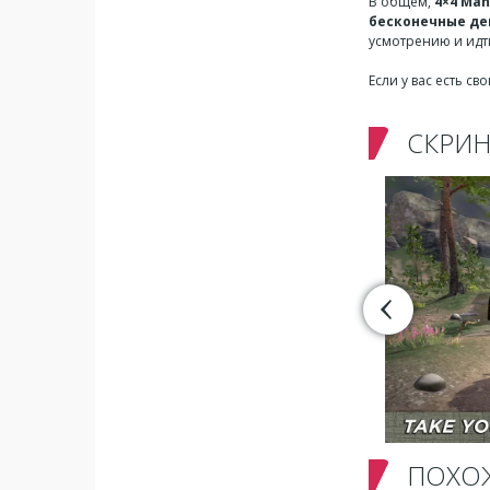
В общем,
4×4 Man
бесконечные де
усмотрению и идти
Если у вас есть с
СКРИ
ПОХО