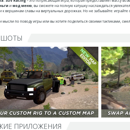
ia: SUV Racing
– это потрясающая игра, которая предоставляет массу в
ньги
и
мод меню
, вы сможете на полную катушку наслаждаться увлекат
 к вершинам славы на виртуальных дорожках. Но не забывайте: играйте о
вои мысли по поводу игры или вы хотите поделиться своими тактиками, сме
НШОТЫ
ЖИЕ ПРИЛОЖЕНИЯ