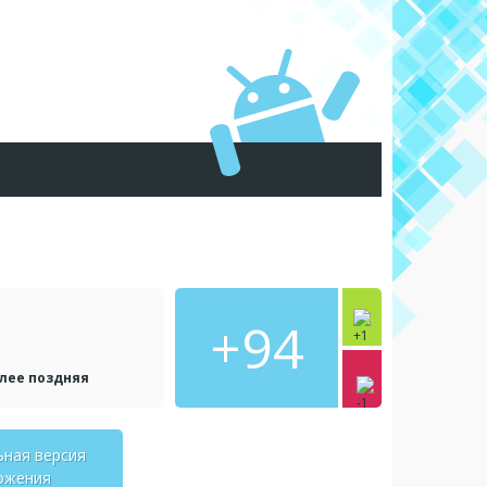
+94
олее поздняя
ьная версия
ожения