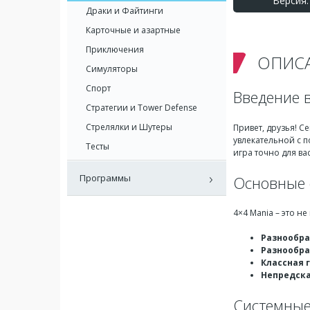
Версия: 
Драки и Файтинги
Карточные и азартные
Приключения
ОПИС
Симуляторы
Спорт
Введение в
Стратегии и Tower Defense
Стрелялки и Шутеры
Привет, друзья! С
увлекательной с 
Тесты
игра точно для ва
Программы
Основные 
4×4 Mania – это н
Разнообр
Разнообра
Классная 
Непредска
Системные