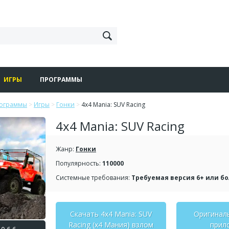
ИГРЫ
ПРОГРАММЫ
рограммы
>
Игры
>
Гонки
>
4x4 Mania: SUV Racing
4x4 Mania: SUV Racing
Жанр:
Гонки
Популярность:
110000
Системные требования:
Требуемая версия 6+ или б
Скачать 4x4 Mania: SUV
Оригинал
Racing (х4 Мания) взлом
прил