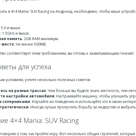
грать в 4×4 Mania: SUV Racing на Андроид, необходимо, чтобы ваше устр
 5.0 и выше.
р
: 1.5GHz и выше.
ная память
: 2GB RAM минимум.
 место
: Не менее 500MB.
тво соответствует этим требованиям, вы готовы к захватывающим гонкам!
оветы для успеха
ым условиям, учтите несколько полезных советов:
есь на разных трассах
: Чем больше вы будете знать местность, тем лег
те настройки автомобиля
: Настраивайте машину, чтобы улучшить упр
а соперниками
: Изучайте их поведение и используйте это в своих интере
тратегически
: Иногда лучше пропустить борьбу за лидерство и выбрат
ие 4×4 Mania: SUV Racing
говорим о том, как пройти игру. Вот несколько общих стратегий, которые