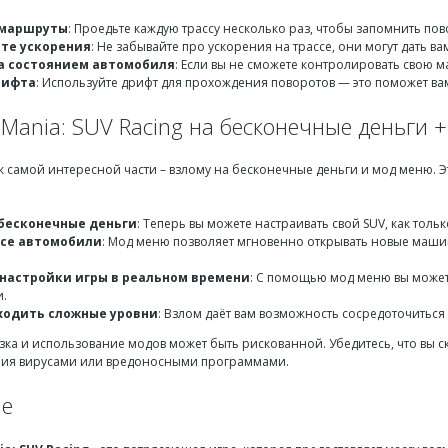
 маршруты
: Проедьте каждую трассу несколько раз, чтобы запомнить пов
те ускорения
: Не забывайте про ускорения на трассе, они могут дать 
а состоянием автомобиля
: Если вы не сможете контролировать свою 
рифта
: Используйте дрифт для прохождения поворотов — это поможет вам
Mania: SUV Racing на бесконечные деньги 
к самой интересной части – взлому на бесконечные деньги и мод меню. 
бесконечные деньги
: Теперь вы можете настраивать свой SUV, как толь
се автомобили
: Мод меню позволяет мгновенно открывать новые машин
настройки игры в реальном времени
: С помощью мод меню вы можете
и.
ходить сложные уровни
: Взлом даёт вам возможность сосредоточиться
узка и использование модов может быть рискованной. Убедитесь, что вы 
ния вирусами или вредоносными программами.
ие