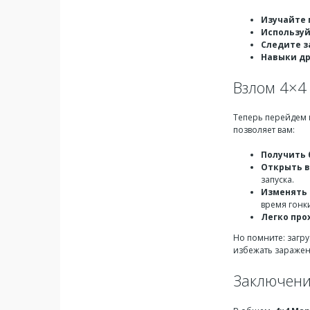
Изучайте
Используй
Следите з
Навыки д
Взлом 4×4 
Теперь перейдем 
позволяет вам:
Получить 
Открыть в
запуска.
Изменять 
время гонк
Легко про
Но помните: загр
избежать зараже
Заключен