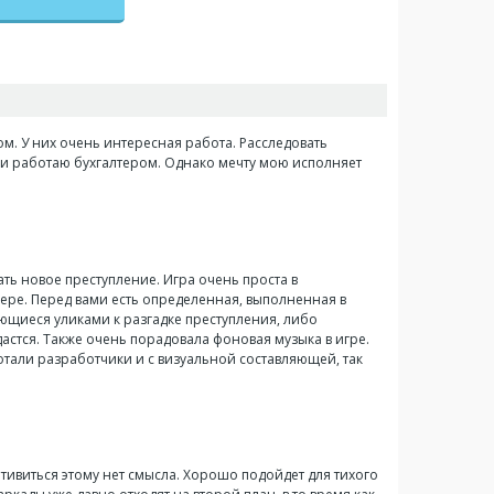
м. У них очень интересная работа. Расследовать
ал и работаю бухгалтером. Однако мечту мою исполняет
ать новое преступление. Игра очень проста в
зере. Перед вами есть определенная, выполненная в
ющиеся уликами к разгадке преступления, либо
астся. Также очень порадовала фоновая музыка в игре.
тали разработчики и с визуальной составляющей, так
отивиться этому нет смысла. Хорошо подойдет для тихого