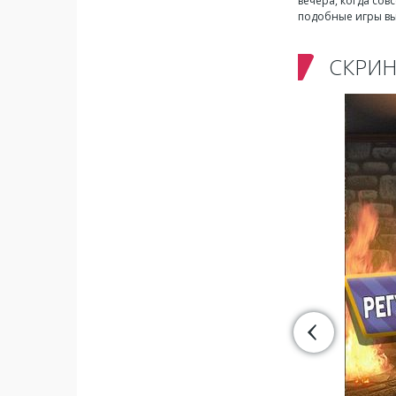
вечера, когда сов
подобные игры вых
СКРИ