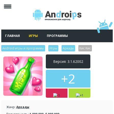
ГЛАВНАЯ
ИГРЫ
ПРОГРАММЫ
Android игры и программы
>
Игры
>
Аркады
>
Кис Кис
Версия: 3.1.62002
+2
Жанр:
Аркады