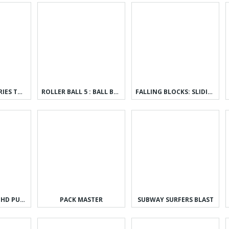
TINY ROOM STORIES TOWN MYSTERY
ROLLER BALL 5 : BALL BOUNCE
FALLING BLOCKS: SLIDING PUZZLE
JIGSAW PUZZLES HD PUZZLE GAMES
PACK MASTER
SUBWAY SURFERS BLAST