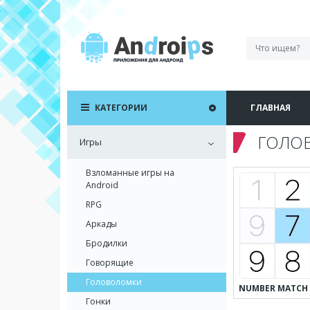
КАТЕГОРИИ
ГЛАВНАЯ
ГОЛО
Игры
Взломанные игры на
Android
RPG
Аркады
Бродилки
Говорящие
Головоломки
Гонки