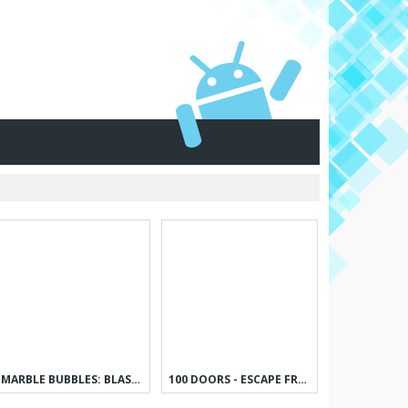
MARBLE BUBBLES: BLAST POP GAME
100 DOORS - ESCAPE FROM PRISON